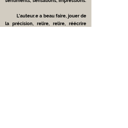
sentiments, sensations, impressions.	
	L'auteur.e a beau faire, jouer de 
la précision, relire, relire, réécrire 
encore, il lui faut accepter que le 
lecteur.trice fera ce qu'il.elle voudra 
de son labeur. Il s'agit donc d'écrire 
les histoires pour soi, et se résigner 
à la voir se multiplier à mesure 
qu'elle est lue, accepter qu’une fois 
publiées, elles deviennent mille et 
une choses. Bonnes, mauvaises, 
inintéressantes, puissantes, molles, 
tout cela à la fois, portées par la 
grâce du lecteur.trice. 
	On me lit à Bali (photo). On a 