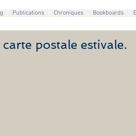
og
Publications
Chroniques
Bookboards
E
carte postale estivale.