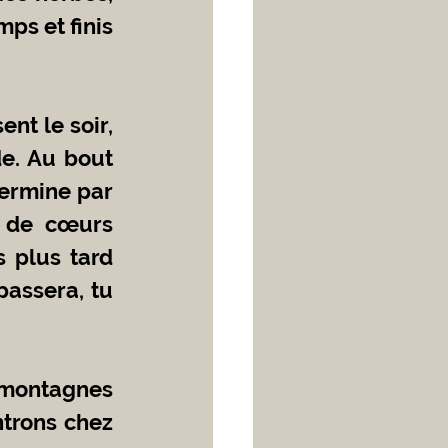
ps et finis 
e. Au bout 
ermine par 
t de cœurs 
 plus tard 
assera, tu 
trons chez 