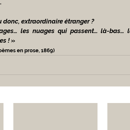
.
u donc, extraordinaire étranger ?
ages… les nuages qui passent… là-bas… là
s ! 
» 
poèmes en prose, 1869)