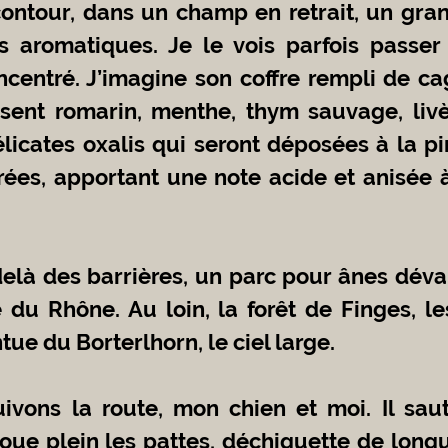
 aromatiques. Je le vois parfois passer 
oncentré. J’imagine son coffre rempli de ca
ssent romarin, menthe, thym sauvage, liv
icates oxalis qui seront déposées à la pin
trées, apportant une note acide et anisée à
e du Rhône. Au loin, la forêt de Finges, l
tue du Borterlhorn, le ciel large.
boue plein les pattes, déchiquette de longu