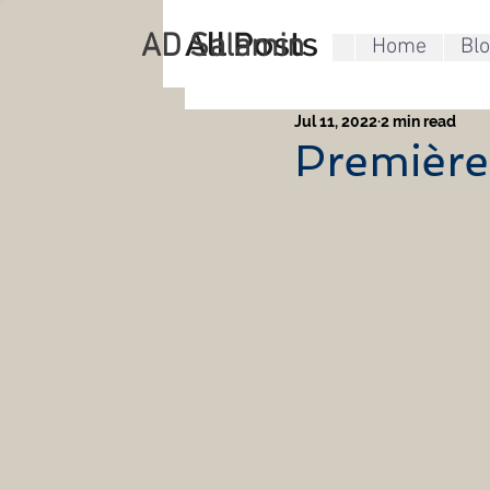
All Posts
AD Salamin
Home
Bl
Jul 11, 2022
2 min read
Première 