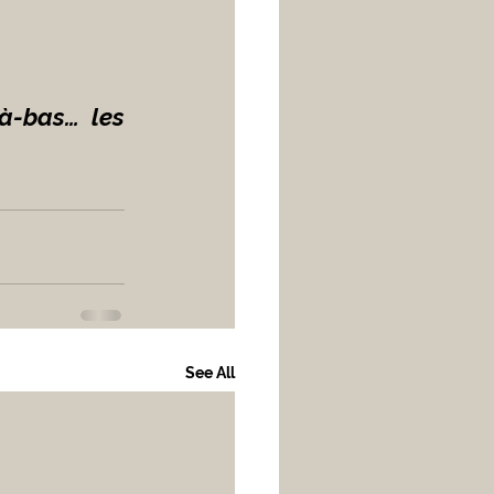
-bas… les 
See All