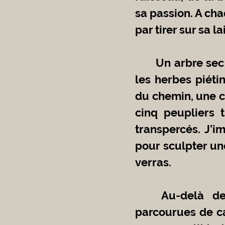
sa passion. A chaq
par tirer sur sa la
	Un arbre sec abattu, des cailloux, quelques pins. Cela sent le soir, 
les herbes piéti
du chemin, une cl
cinq peupliers 
transpercés. J’i
pour sculpter un
verras.
	Au-delà des arbres, la grande prairie, d’autres montagnes 
parcourues de ca