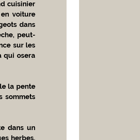
en voiture 
geots dans 
èche, peut-
ce sur les 
 qui osera 
es sommets 
es herbes, 