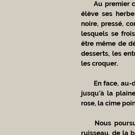
	Au premier contour, dans un champ en retrait, un grand cuisinier 
élève ses herbes
noire, pressé, c
lesquels se froi
être même de dél
desserts, les en
les croquer. 
	En face, au-delà des barrières, un parc pour ânes dévale la pente 
jusqu’à la plain
rose, la cime poin
	Nous poursuivons la route, mon chien et moi. Il saute dans un 
ruisseau, de la 