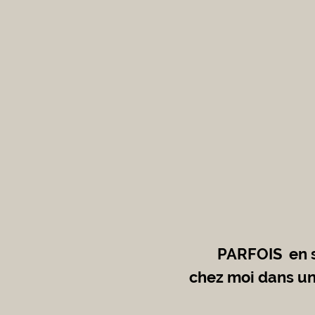
	PARFOIS  en soirée, à l’heure bleue, je me balade, pas très loin de 
chez moi dans un 