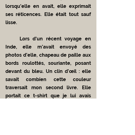
lorsqu'elle en avait, elle exprimait 
ses réticences. Elle était tout sauf 
lisse.
	Lors d'un récent voyage en 
Inde, elle m’avait envoyé des 
photos d’elle, chapeau de paille aux 
bords roulottés, souriante, posant 
devant du bleu. Un clin d’œil : elle 
savait combien cette couleur 
traversait mon second livre. Elle 
portait ce t-shirt que je lui avais 
offert. Elle avait choisi d’y afficher 
cette phrase tirée de mon premier 
roman : « Écouter la pluie crépiter 
sur le toit de tôle ». Ça lui parlait de 